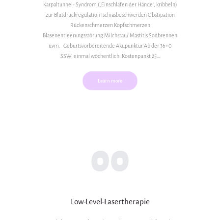
Karpaltunnel- Syndrom („Einschlafen der Hände“, kribbeln)
zur Blutdruckregulation Ischiasbeschwerden Obstipation
Rückenschmerzen Kopfschmerzen
Blasenentleerungsstörung Milchstau/ Mastitis Sodbrennen
uvm. Geburtsvorbereitende Akupunktur Ab der 36+0
SSW, einmal wöchentlich. Kostenpunkt 25…
Learn more
00
Low-Level-Lasertherapie