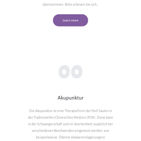
übernommen. Bitte scheuen Sie sich…
Learn more
00
Akupunktur
Die Akupunktur ist eine Therapieform der Fünf Säulen in
der Traditionellen Chinesichen Medizin (TCM). Diese kann
in der Schwangerschaft und im Wochenbett zusätzlich bei
verschiedenen Beschwerden eingesetzt werden, wie
beispielsweise: Ödeme (Wassereinlagerungen)