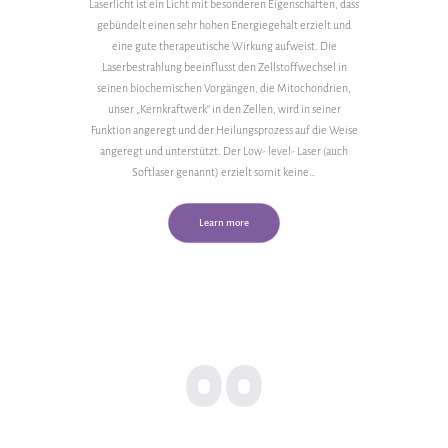
Laserlicht ist ein Licht mit besonderen Eigenschaften, dass
gebündelt einen sehr hohen Energiegehalt erzielt und
eine gute therapeutische Wirkung aufweist. Die
Laserbestrahlung beeinflusst den Zellstoffwechsel in
seinen biochemischen Vorgängen, die Mitochondrien,
unser „Kernkraftwerk“ in den Zellen, wird in seiner
Funktion angeregt und der Heilungsprozess auf die Weise
angeregt und unterstützt. Der Low- level- Laser (auch
Softlaser genannt) erzielt somit keine…
Learn more
00