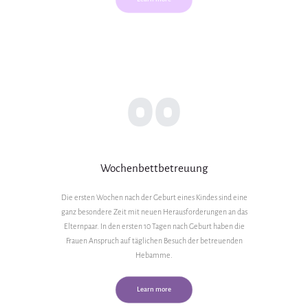
00
Wochenbettbetreuung
Die ersten Wochen nach der Geburt eines Kindes sind eine
ganz besondere Zeit mit neuen Herausforderungen an das
Elternpaar. In den ersten 10 Tagen nach Geburt haben die
Frauen Anspruch auf täglichen Besuch der betreuenden
Hebamme.
Learn more