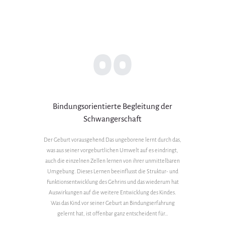
00
Bindungsorientierte Begleitung der
Schwangerschaft
Der Geburt vorausgehend Das ungeborene lernt durch das,
was aus seiner vorgeburtlichen Umwelt auf es eindringt,
auch die einzelnen Zellen lernen von ihrer unmittelbaren
Umgebung. Dieses Lernen beeinflusst die Struktur- und
Funktionsentwicklung des Gehrins und das wiederum hat
Auswirkungen auf die weitere Entwicklung des Kindes.
Was das Kind vor seiner Geburt an Bindungserfahrung
gelernt hat, ist offenbar ganz entscheident für…