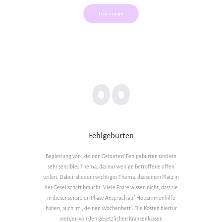
Learn more
00
Fehlgeburten
Begleitung von „kleinen Geburten“ Fehlgeburten sind ein
sehr sensibles Thema, das nur wenige Betroffene offen
teilen. Dabei ist es ein wichtiges Thema, das seinen Platz in
der Gesellschaft braucht. Viele Paare wissen nicht, dass sie
in dieser sensiblen Phase Anspruch auf Hebammenhilfe
haben, auch im „kleinen Wochenbett“. Die Kosten hierfür
werden von den gesetzlichen Krankenkassen